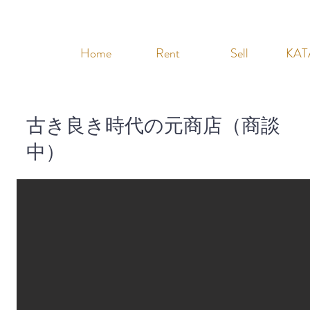
Home
Rent
Sell
KAT
古き良き時代の元商店（商談
中）