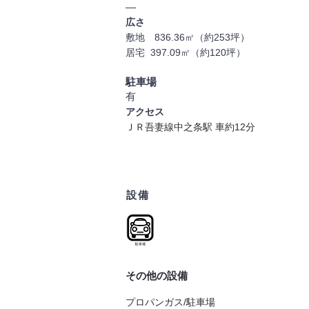
―
広さ
​敷地 836.36㎡（約253
坪
）
居宅 397.09㎡（約120坪）
駐車場
有
アクセス
ＪＲ吾妻線中
之条駅 車約
12
分
​設備
その他の設備
プロパンガス/
駐車場