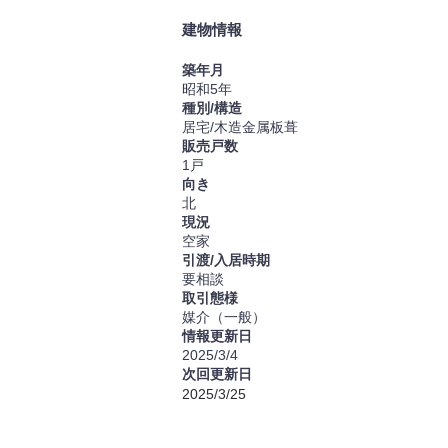
建物情報
築年月
昭和5
年
種別/構造
居宅/木造金属板葺
販売戸数
1戸
向き
北
現況
空家
引渡/入居時期
要相談
取引態様
媒介（一般）
情報更新日
2025/3/4
次回更新日
2025/3/25