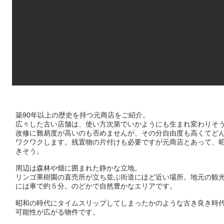
築90年以上の歴史を持つ元商店をご紹介。
広々した古い店舗は、使い方次第でいかようにも生まれ変わりそ
改修に難易度が高いのも否めませんが、その分自由度も高くてど
ワクワクします。残置物の片付けも必要ですが元商店とあって、
きそう。
​周辺は森林や畑に囲まれた静かな立地。
リンゴ果樹園の直売所が立ち並ぶ街道にほど近い場所。地元の観
には車で約５分。のどかで自然豊かなエリアです。
昭和の時代にタイムスリップしてしまったかのような古き良き時
可能性が広がる物件です。