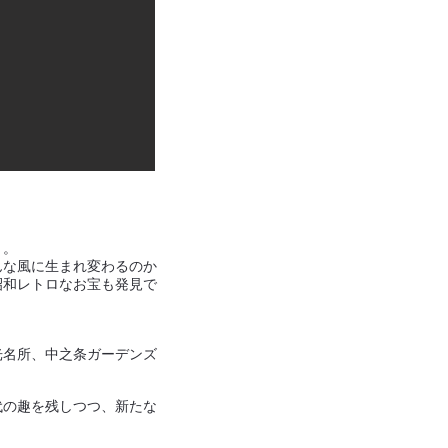
う。
んな風に生まれ変わるのか
昭和レトロなお宝も発見で
光名所、中之条ガーデンズ
代の趣を残しつつ、新たな