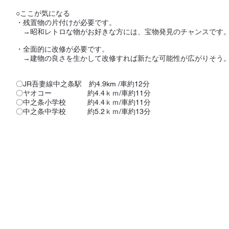
○ここが気になる
・残置物の片付けが必要です。
→昭和レトロな物がお好きな方には、宝物発見のチャンスです
・全面的に改修が必要です。
→建物の良さを生かして改修すれば新たな可能性が広がりそう
〇JR吾妻線中之条
駅 約4.9
km /車約12分
〇ヤオコー 約4.4ｋｍ/車約11分
〇中之
条小学校 約4.4ｋｍ/車約11分
​〇中之条中学校 約5.2ｋｍ/車約13分