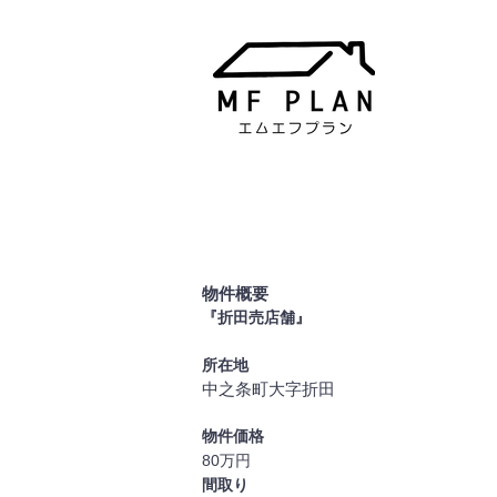
物件概要
『折田
売店舗』
所在地
中之条町大字折田
物件価格
80万
円
間取り